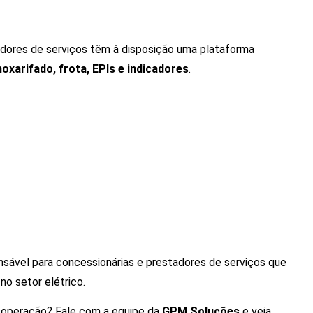
tadores de serviços têm à disposição uma plataforma
xarifado, frota, EPIs e indicadores
.
nsável para concessionárias e prestadores de serviços que
no setor elétrico.
a operação? Fale com a equipe da
GPM Soluções
e veja