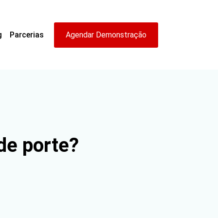
g
Parcerias
Agendar Demonstração
de porte?