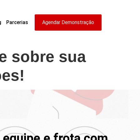
g
Parcerias
Agendar Demonstração
de sobre sua
ões!
a equipe e frota com